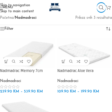
Skip to navigation
MENU
Skip to main content
Početna
/
Nadmadraci
Prikaz svih 3 rezultata
Filter
Nadmadrac Memory 7cm
Nadmadrac Aloe Vera
Nadmadraci
Nadmadraci
239.90
KM
–
539.90
KM
109.90
KM
–
199.90
KM