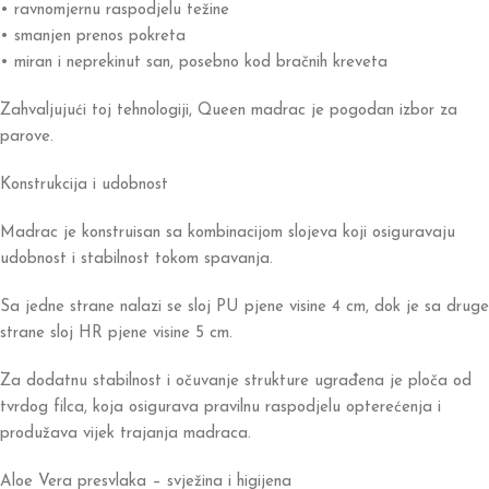
• ravnomjernu raspodjelu težine
• smanjen prenos pokreta
• miran i neprekinut san, posebno kod bračnih kreveta
Zahvaljujući toj tehnologiji, Queen madrac je pogodan izbor za
parove.
Konstrukcija i udobnost
Madrac je konstruisan sa kombinacijom slojeva koji osiguravaju
udobnost i stabilnost tokom spavanja.
Sa jedne strane nalazi se sloj PU pjene visine 4 cm, dok je sa druge
strane sloj HR pjene visine 5 cm.
Za dodatnu stabilnost i očuvanje strukture ugrađena je ploča od
tvrdog filca, koja osigurava pravilnu raspodjelu opterećenja i
produžava vijek trajanja madraca.
Aloe Vera presvlaka – svježina i higijena