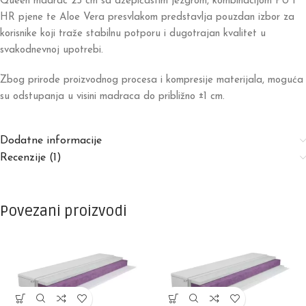
Queen madrac 25 cm sa džepičastim jezgrom, kombinacijom PU i
HR pjene te Aloe Vera presvlakom predstavlja pouzdan izbor za
korisnike koji traže stabilnu potporu i dugotrajan kvalitet u
svakodnevnoj upotrebi.
Zbog prirode proizvodnog procesa i kompresije materijala, moguća
su odstupanja u visini madraca do približno ±1 cm.
Dodatne informacije
Recenzije (1)
Povezani proizvodi