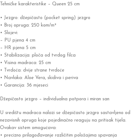
Tehničke karakteristike – Queen 25 cm
• Jezgro: džepičasto (pocket spring) jezgro
• Broj opruga: 250 kom/m²
• Slojevi:
– PU pjena 4 cm
– HR pjena 5 cm
• Stabilizacija: ploča od tvrdog filca
• Visina madraca: 25 cm
• Tvrdoća: dvije strane tvrdoće
• Navlaka: Aloe Vera, skidiva i periva
• Garancija: 36 mjeseci
Džepičasto jezgro – individualna potpora i miran san
U središtu madraca nalazi se džepičasto jezgro sastavljeno od
nezavisnih opruga koje pojedinačno reaguju na pritisak tijela.
Ovakav sistem omogućava:
• precizno prilagođavanje različitim položajima spavanja