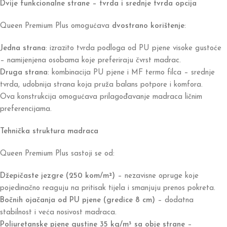
Dvije funkcionalne strane – tvrda i srednje tvrda opcija
Queen Premium Plus omogućava
dvostrano korištenje
:
Jedna strana
: izrazito tvrda podloga od PU pjene visoke gustoće
– namijenjena osobama koje preferiraju čvrst madrac.
Druga strana
: kombinacija PU pjene i MF termo filca – srednje
tvrda, udobnija strana koja pruža balans potpore i komfora.
Ova konstrukcija omogućava prilagođavanje madraca ličnim
preferencijama.
Tehnička struktura madraca
Queen Premium Plus sastoji se od:
Džepičaste jezgre (250 kom/m²)
– nezavisne opruge koje
pojedinačno reaguju na pritisak tijela i smanjuju prenos pokreta.
Bočnih ojačanja od PU pjene (gredice 8 cm)
– dodatna
stabilnost i veća nosivost madraca.
Poliuretanske pjene gustine 35 kg/m³ sa obje strane
–