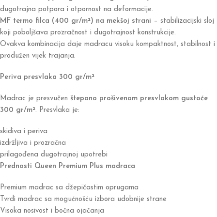
dugotrajna potpora i otpornost na deformacije.
MF termo filca (400 gr/m²) na mekšoj strani
– stabilizacijski sloj
koji poboljšava prozračnost i dugotrajnost konstrukcije.
Ovakva kombinacija daje madracu visoku kompaktnost, stabilnost i
produžen vijek trajanja.
Periva presvlaka 300 gr/m²
Madrac je presvučen
štepano prošivenom presvlakom gustoće
300 gr/m²
. Presvlaka je:
skidiva i periva
izdržljiva i prozračna
prilagođena dugotrajnoj upotrebi
Prednosti Queen Premium Plus madraca
Premium madrac sa džepičastim oprugama
Tvrdi madrac sa mogućnošću izbora udobnije strane
Visoka nosivost i bočna ojačanja