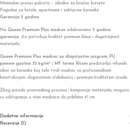
Minimalan prenos pokreta – idealno za bračne krevete
Pogodan za hotele, apartmane i zahtjevne korisnike
Garancija 5 godina
Na
Queen Premium Plus madrac
odobravamo
5 godina
garancije
, što potvrđuje kvalitet premium klase i dugotrajnost
materijala.
Queen Premium Plus madrac sa džepičastim jezgrom, PU
pjenom gustine 35 kg/m³ i MF termo filcom
predstavlja vrhunski
izbor za korisnike koji žele tvrdi madrac sa profesionalnom
konstrukcijom, dugoročnom stabilnošću i premium kvalitetom izrade.
Zbog prirode proizvodnog procesa i kompresije materijala, moguća
su odstupanja u visini madraca do približno ±1 cm.
Dodatne informacije
Recenzije (1)