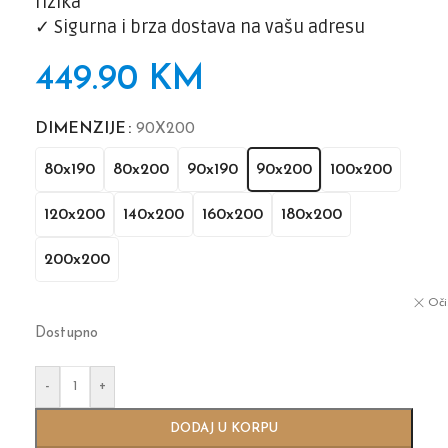
rizika
✓
Sigurna i brza dostava na vašu adresu
449.90
KM
DIMENZIJE
90X200
80x190
80x200
90x190
90x200
100x200
120x200
140x200
160x200
180x200
200x200
Oči
Dostupno
-
+
DODAJ U KORPU